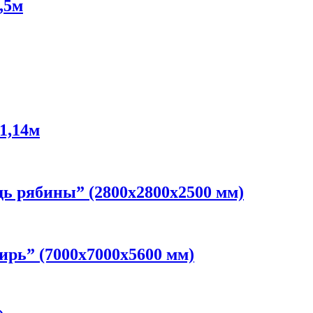
,5м
1,14м
дь рябины” (2800х2800х2500 мм)
ирь” (7000х7000х5600 мм)