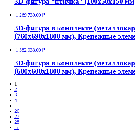
3D-фигура “птичка” (100х50х150 мм
1 269 739,00
₽
3D-фигура в комплекте (металлока
(760х690х1800 мм), Крепежные элеме
1 382 938,00
₽
3D-фигура в комплекте (металлока
(600х600х1800 мм), Крепежные элеме
1
2
3
4
…
26
27
28
→