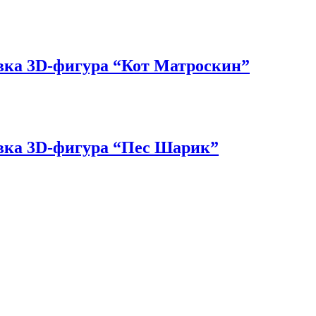
овка 3D-фигура “Кот Матроскин”
овка 3D-фигура “Пес Шарик”