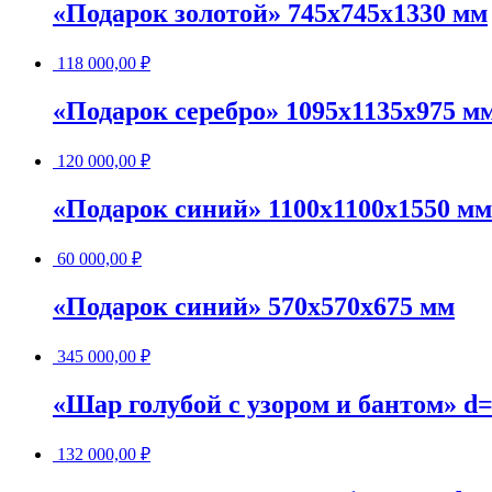
«Подарок золотой» 745х745х1330 мм
118 000,00
₽
«Подарок серебро» 1095х1135х975 м
120 000,00
₽
«Подарок синий» 1100х1100х1550 мм
60 000,00
₽
«Подарок синий» 570х570х675 мм
345 000,00
₽
«Шар голубой с узором и бантом» d
132 000,00
₽