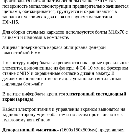
производится гибкой на трубогибном станке с ЧПУ. Вся
поверхность металлоконструкции предварительно зачищается
щетками, обезжиривается, грунтуется и окрашиваются в
заводских условиях в два слоя по грунту эмалью типа
ПФ-115.
Для сборки стальных каркасов используются болты М10х70 с
гайками и шайбами в комплекте.
Лицевая поверхность каркаса облицована фанерой
влагостойкой 6 мм.
По контуру циферблата закрепляются накладные профильные
элементы, выполненные из фанеры ФСФ 10 мм на фрезерном
станке с ЧПУ и окрашенные согласно дизайн-макету. В
деталях выполнены отверстия для установки светильников
гирлянды белт-лайт.
В центре циферблата крепится
электронный светодиодный
экран (аренда)
.
Кабели электропитания и управления экраном выводятся на
заднюю сторону «циферблата» и по лесам протягиваются к
пультовому контейнеру.
Декоративный «маятник»
(1600х150х500мм) представляет