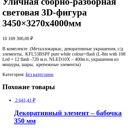
Уличная сборно-разборная
световая 3D-фигура
3450×3270х4000мм
10 169 300,00
₽
В комплекте (Металлокаркас, декоративные украшения, с/д
элементы, KFL53BSPF pure white colour+flash (L-8m with 108
Led + 12 flash -720 м.п. NLED10X – 400м.п, украшения из
мишуры, шары, крепежные элементы)
Категория:
Без категории
Похожие товары
2 641,41
₽
Декоративный элемент – бабочка
350 мм