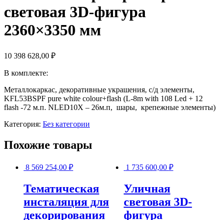
световая 3D-фигура
2360×3350 мм
10 398 628,00
₽
В комплекте:
Металлокаркас, декоративные украшения, с/д элементы,
KFL53BSPF pure white colour+flash (L-8m with 108 Led + 12
flash -72 м.п. NLED10X – 26м.п, шары, крепежные элементы)
Категория:
Без категории
Похожие товары
8 569 254,00
₽
1 735 600,00
₽
Тематическая
Уличная
инсталяция для
световая 3D-
декорирования
фигура