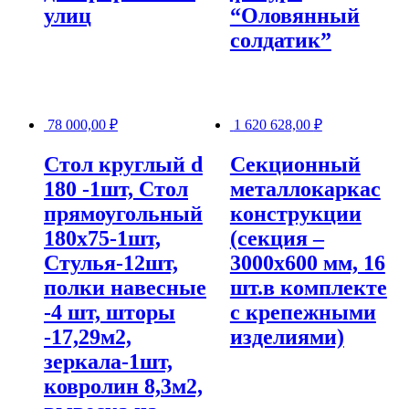
улиц
“Оловянный
солдатик”
78 000,00
₽
1 620 628,00
₽
Стол круглый d
Секционный
180 -1шт, Стол
металлокаркас
прямоугольный
конструкции
180х75-1шт,
(секция –
Стулья-12шт,
3000х600 мм, 16
полки навесные
шт.в комплекте
-4 шт, шторы
с крепежными
-17,29м2,
изделиями)
зеркала-1шт,
ковролин 8,3м2,