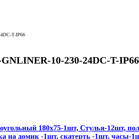
4DC-T-IP66
-GNLINER-10-230-24DC-T-IP66
оугольный 180х75-1шт, Стулья-12шт, пол
ка на домик -1шт, скатерть -1шт, часы-1