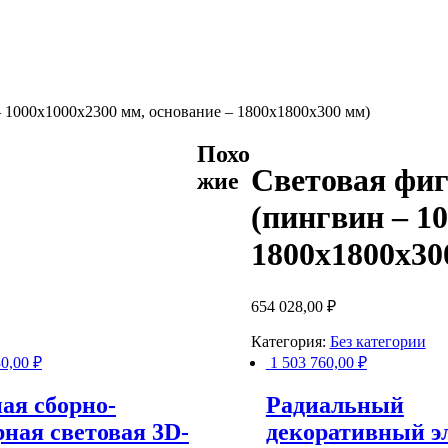
 1000х1000х2300 мм, основание – 1800х1800х300 мм)
Похо
Световая фиг
жие
(пингвин – 1
1800х1800х30
654 028,00
₽
Категория:
Без категории
30,00
₽
1 503 760,00
₽
ая сборно-
Радиальный
рная световая 3D-
декоративный э