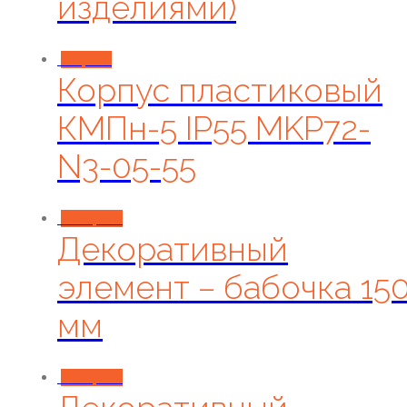
изделиями)
690,00
₽
Корпус пластиковый
КМПн-5 IP55 MKP72-
N3-05-55
2 095,98
₽
Декоративный
элемент – бабочка 15
мм
2 641,41
₽