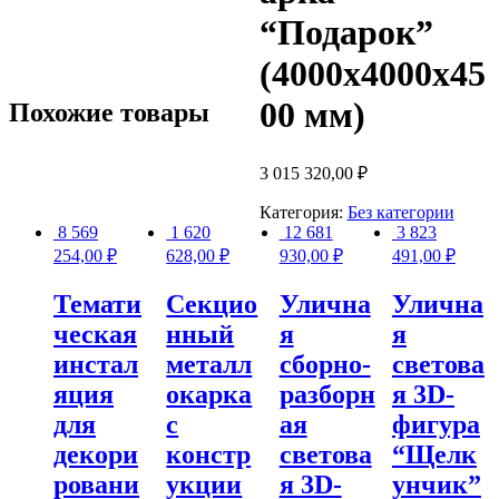
“Подарок”
(4000х4000х45
00 мм)
Похожие товары
3 015 320,00
₽
Категория:
Без категории
8 569
1 620
12 681
3 823
254,00
₽
628,00
₽
930,00
₽
491,00
₽
Темати
Секцио
Улична
Улична
ческая
нный
я
я
инстал
металл
сборно-
светова
яция
окарка
разборн
я 3D-
для
с
ая
фигура
декори
констр
светова
“Щелк
ровани
укции
я 3D-
унчик”