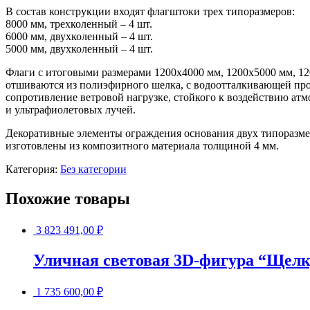
В состав конструкции входят флагштоки трех типоразмеров:
8000 мм, трехколенный – 4 шт.
6000 мм, двухколенный – 4 шт.
5000 мм, двухколенный – 4 шт.
Флаги с итоговыми размерами 1200х4000 мм, 1200х5000 мм, 1
отшиваются из полиэфирного шелка, с водоотталкивающей пр
сопротивление ветровой нагрузке, стойкого к воздействию ат
и ультрафиолетовых лучей.
Декоративные элементы ограждения основания двух типоразмеро
изготовлены из композитного материала толщиной 4 мм.
Категория:
Без категории
Похожие товары
3 823 491,00
₽
Уличная световая 3D-фигура “Щел
1 735 600,00
₽