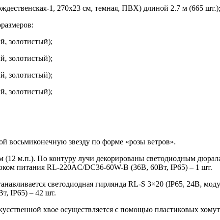
дественская-1, 270х23 см, темная, ПВХ) длиной 2.7 м (665 шт.)
оразмеров:
й, золотистый);
й, золотистый);
й, золотистый);
й, золотистый);
бой восьмиконечную звезду по форме «розы ветров».
 (12 м.п.). По контуру лучи декорированы светодиодным дюрала
локом питания RL-220AC/DC36-60W-B (36В, 60Вт, IP65) – 1 шт.
навливается светодиодная гирлянда RL-S 3×20 (IP65, 24В, модуль
, IP65) – 42 шт.
кусственной хвое осуществляется с помощью пластиковых хомуто