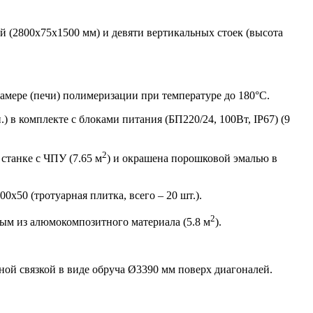
 (2800х75х1500 мм) и девяти вертикальных стоек (высота
амере (печи) полимеризации при температуре до 180°С.
 в комплекте с блоками питания (БП220/24, 100Вт, IP67) (9
2
 станке с ЧПУ (7.65 м
) и окрашена порошковой эмалью в
х50 (тротуарная плитка, всего – 20 шт.).
2
ым из алюмокомпозитного материала (5.8 м
).
ной связкой в виде обруча Ø3390 мм поверх диагоналей.