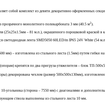
ляет собой комплект из девяти декоративно оформленных секций
2
 прозрачного монолитного поликарбоната 3 мм (40.5 м
).
 (25х25х1.5мм – 81 м.п.), окрашенного порошковой краской в к
я светодиодная лента SMD5050 60LED/m IP65 24V White (54 м.п.)
00 мм) – изготовлена из стального листа (1.5мм) путем гибки на
порам) крепятся по два пригруза-утяжелителя – блок ТП-500х500
оры) декорирована чехлом (размер 500х500х130мм), изготовленн
 10-угольника (сторона – 7550 мм) с диагоналями и дополнитель
азующим ствола выполнены из стального листа 10 мм.