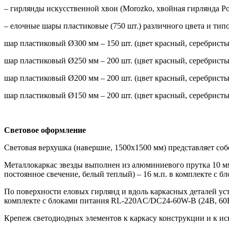
– гирлянды искусственной хвои (Morozko, хвойная гирлянда Рож
– елочные шары пластиковые (750 шт.) различного цвета и тип
шар пластиковый Ø300 мм – 150 шт. (цвет красный, серебристы
шар пластиковый Ø250 мм – 200 шт. (цвет красный, серебристы
шар пластиковый Ø200 мм – 200 шт. (цвет красный, серебристы
шар пластиковый Ø150 мм – 200 шт. (цвет красный, серебристы
Световое оформление
Световая верхушка (навершие, 1500х1500 мм) представляет со
Металлокаркас звезды выполнен из алюминиевого прутка 10 мм
постоянное свечение, белый теплый) – 16 м.п. в комплекте с б
По поверхности еловых гирлянд и вдоль каркасных деталей уста
комплекте с блоками питания RL-220AC/DC24-60W-B (24В, 60Вт
Крепеж светодиодных элементов к каркасу конструкции и к ис