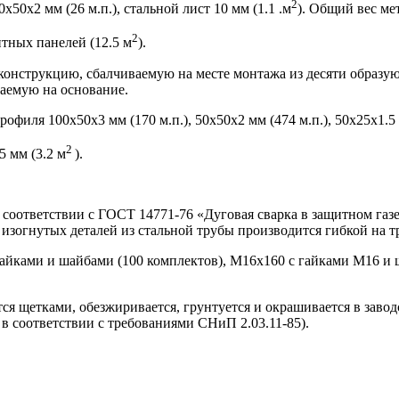
2
х50х2 мм (26 м.п.), стальной лист 10 мм (1.1 .м
). Общий вес мет
2
ных панелей (12.5 м
).
конструкцию, сбалчиваемую на месте монтажа из десяти образу
аемую на основание.
ля 100х50х3 мм (170 м.п.), 50х50х2 мм (474 м.п.), 50х25х1.5 м
2
 мм (3.2 м
).
в соответствии с ГОСТ 14771-76 «Дуговая сварка в защитном газ
зогнутых деталей из стальной трубы производится гибкой на т
гайками и шайбами (100 комплектов), М16х160 с гайками М16 и 
я щетками, обезжиривается, грунтуется и окрашивается в завод
 соответствии с требованиями СНиП 2.03.11-85).