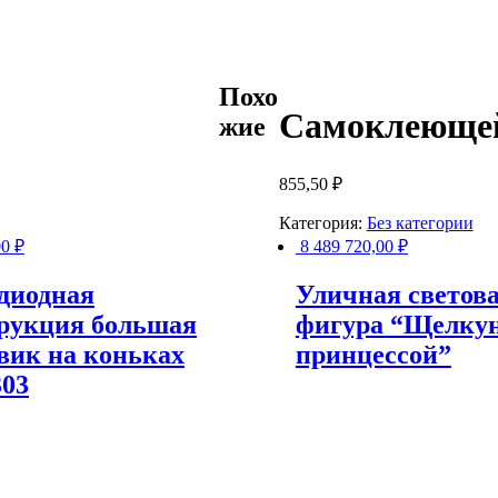
Похо
Самоклеющей
жие
855,50
₽
Категория:
Без категории
00
₽
8 489 720,00
₽
диодная
Уличная светова
рукция большая
фигура “Щелкун
вик на коньках
принцессой”
03