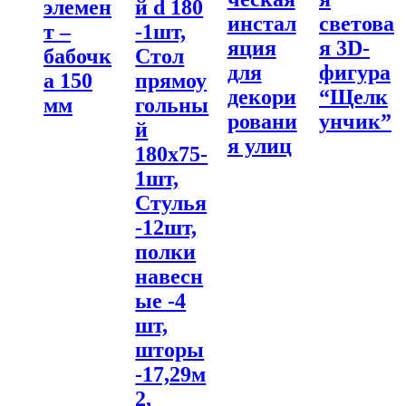
элемен
й d 180
инстал
светова
т –
-1шт,
яция
я 3D-
бабочк
Стол
для
фигура
а 150
прямоу
декори
“Щелк
мм
гольны
ровани
унчик”
й
я улиц
180х75-
1шт,
Стулья
-12шт,
полки
навесн
ые -4
шт,
шторы
-17,29м
2,