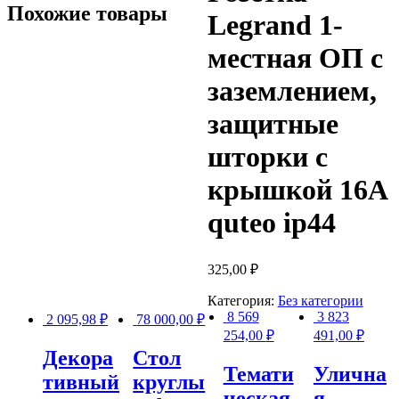
Похожие товары
Legrand 1-
местная ОП с
заземлением,
защитные
шторки с
крышкой 16А
quteo ip44
325,00
₽
Категория:
Без категории
8 569
3 823
2 095,98
₽
78 000,00
₽
254,00
₽
491,00
₽
Декора
Стол
Темати
Улична
тивный
круглы
ческая
я