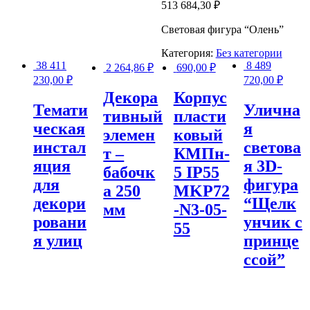
513 684,30
₽
Световая фигура “Олень”
Категория:
Без категории
38 411
8 489
2 264,86
₽
690,00
₽
230,00
₽
720,00
₽
Декора
Корпус
Темати
Улична
тивный
пласти
ческая
я
элемен
ковый
инстал
светова
т –
КМПн-
яция
я 3D-
бабочк
5 IP55
для
фигура
а 250
MKP72
декори
“Щелк
мм
-N3-05-
ровани
унчик с
55
я улиц
принце
ссой”