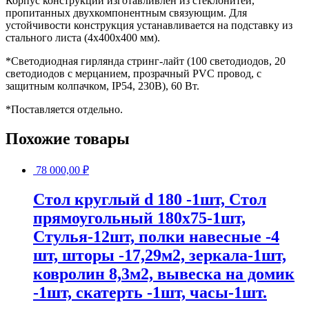
Корпус конструкции изготавливлен из стеклонитей,
пропитанных двухкомпонентным связующим. Для
устойчивости конструкция устанавливается на подставку из
стального листа (4х400х400 мм).
*Светодиодная гирлянда стринг-лайт (100 светодиодов, 20
светодиодов с мерцанием, прозрачный PVC провод, с
защитным колпачком, IP54, 230В), 60 Вт.
*Поставляется отдельно.
Похожие товары
78 000,00
₽
Стол круглый d 180 -1шт, Стол
прямоугольный 180х75-1шт,
Стулья-12шт, полки навесные -4
шт, шторы -17,29м2, зеркала-1шт,
ковролин 8,3м2, вывеска на домик
-1шт, скатерть -1шт, часы-1шт.