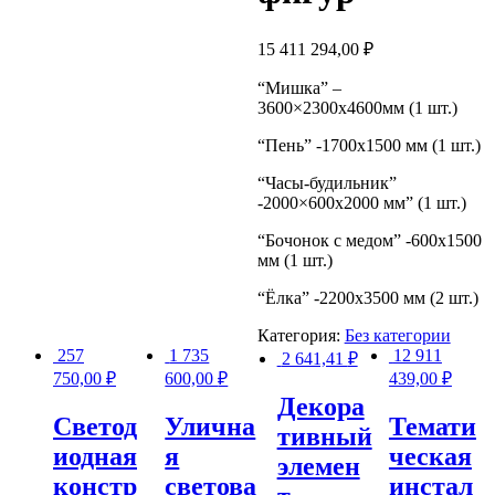
15 411 294,00
₽
“Мишка” –
3600×2300х4600мм (1 шт.)
“Пень” -1700х1500 мм (1 шт.)
“Часы-будильник”
-2000×600х2000 мм” (1 шт.)
“Бочонок с медом” -600х1500
мм (1 шт.)
“Ёлка” -2200х3500 мм (2 шт.)
Категория:
Без категории
257
1 735
12 911
2 641,41
₽
750,00
₽
600,00
₽
439,00
₽
Декора
Светод
Улична
Темати
тивный
иодная
я
ческая
элемен
констр
светова
инстал