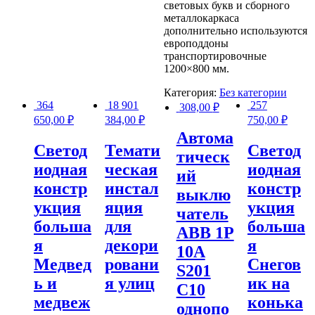
световых букв и сборного
металлокаркаса
дополнительно используются
европоддоны
транспортировочные
1200×800 мм.
Категория:
Без категории
364
18 901
257
308,00
₽
650,00
₽
384,00
₽
750,00
₽
Автома
Светод
Темати
Светод
тическ
иодная
ческая
иодная
ий
констр
инстал
констр
выклю
укция
яция
укция
чатель
больша
для
больша
АВВ 1Р
я
декори
я
10А
Медвед
ровани
Снегов
S201
ь и
я улиц
ик на
C10
медвеж
конька
однопо