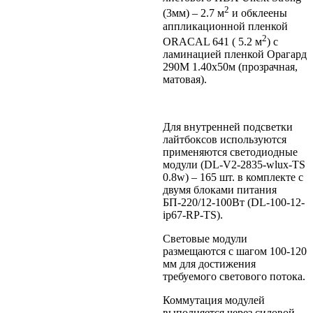
2
(3мм) – 2.7 м
и обклеены
аппликационной пленкой
2
ORACAL 641 ( 5.2 м
) с
ламинацией пленкой Орагард
290М 1.40х50м (прозрачная,
матовая).
Для внутренней подсветки
лайтбоксов используются
применяются светодиодные
модули (DL-V2-2835-wlux-TS
0.8w) – 165 шт. в комплекте с
двумя блоками питания
БП-220/12-100Вт (DL-100-12-
ip67-RP-TS).
Световые модули
размещаются с шагом 100-120
мм для достижения
требуемого светового потока.
Коммутация модулей
выполняется через силовой