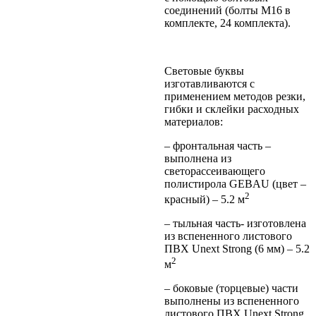
соединений (болты М16 в
комплекте, 24 комплекта).
Световые буквы
изготавливаются с
применением методов резки,
гибки и склейки расходных
материалов:
– фронтальная часть –
выполнена из
светорассеивающего
полистирола GEBAU (цвет –
2
красный) – 5.2 м
– тыльная часть- изготовлена
из вспененного листового
ПВХ Unext Strong (6 мм) – 5.2
2
м
– боковые (торцевые) части
выполнены из вспененного
листового ПВХ Unext Strong