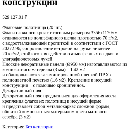
конструкции
529 127,01
₽
Флаговые полотнища (20 шт.)
Флаги сложного кроя с итоговым размером 3356х1170мм
отшиваются из полиэфирного шелка плотностью 70 г/м2,
с водоотталкивающей пропиткой в соответствии с ГОСТ
20272-96, сопротивление ветровой нагрузке не менее
20 кг/м2, стойкого к воздействию атмосферных осадков и
ультрафиолетовых лучей.
Плоские декоративные панели (Ø950 мм) изготавливаются из
композитного материала (3 мм) – 1.42 м2
и облицовываются заламинированной пленкой ПВХ с
полноцветной печатью (1,6 м2). Крепление к несущей
конструкции – с помощью кронштейнов.
Декоративный пояс
Декоративный пояс предназначен для оформления места
крепления флаговых полотнищ к несущей ферме
и представляет собой металлокаркас сложной формы,
обшитый композитным материалом цвета матового
серебра (3 м2).
Категория:
Без категории