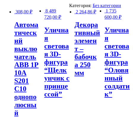
Категория:
Без категории
8 489
1 735
308,00
₽
2 264,86
₽
720,00
₽
600,00
₽
Автома
Декора
Улична
Улична
тическ
тивный
я
я
ий
элемен
светова
светова
выклю
т –
я 3D-
я 3D-
чатель
бабочк
фигура
фигура
АВВ 1Р
а 250
“Щелк
“Оловя
10А
мм
унчик с
нный
S201
принце
солдати
C10
ссой”
к”
однопо
люсны
й