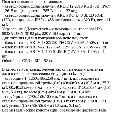
Подсветка выполнена с помощью:
– светодиодных флэш-модулей ARL-D12-2818 RGB (5В, IP67)
– 2615 шт. (мощность – 785 Вт, вес – 32 кг);
– светодиодных флэш-модулей ARL-PRO-D40-3LED RGB
(12В, прозрачный, IP67) – 456 шт. (мощность – 329 Вт, вес – 11
кг).
Управление СД-элементов – с помощью контроллера HX-
803SA DMX (8192 pix, 220V, SD-карта) – 1 шт.
Для питания СДМ и контроллеров используются:
– блок питания ARPV-LG05150-PFC (5V, 30.0A, 150W) – 5 шт.
– блок питания ARPV-ST12250-A (12V, 20.8A, 250W) – 2 шт.
– блок питания ARPV-12100-SLIM-B (12V, 8.3A, 100W) – 1
шт.
Общий вес СДЭ и БП – 52 кг.
В качестве крепежных элементов, стягивающих элементы
арки к стене, использованы струбцины (14 шт.):
– струбцина-1 (1260х485х250 мм, 7 шт.), изготовлена из
стальной профильной трубы (Ст3) 40х40х3 мм (10,5 м.п., 35.3
кг), 60х40х3 мм (0,8 м.п., 3.3 кг), уголка (Ст3) 50х50х4 мм (1,8
м.п., 5.4 кг), полосы (Ст3) 40х4 мм (0,3 м.п., 0,4 кг);
– струбцина-2 (790х250х105 мм, 7 шт.), изготовлена из
стальной профильной трубы (Ст3) 30х30х3 мм (5.5 м.п., 12.6
кг), уголка (Ст3) 50х50х4 мм (1,8 м.п., 5.4 кг).
Все металлические конструкции обезжирены (растворитель