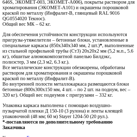
646S, ЭКОМЕТ-003, ЭКОМЕТ-А006), покрыты раствором для
хроматирования (ЭКОМЕТ-А101) и окрашены порошковой
краской по металлу (Инфралит-В, глянцевый RAL 9016
QG0554020 Текнос).
Общий вес МК – 62 кг.
Для обеспечения устойчивости конструкции используются
пригрузы-утяжелители – бетонные блоки, установленные в
специальные каркасы (850х340х340 мм, 2 шт.)
*
, выполненные
из стальной профильной трубы (Ст3) 20х20х2 мм (5,2 м.п., 5.6
кг), обшитые алюмокомпозитной панелью Билдэкс,
полиэстер, 3 мм (2,3 м2, 6.3 кг.).
Все металлические конструкции обезжирены, обработаны
раствором для хроматирования и окрашены порошковой
краской по металлу (Инфралит-В).
Во внутренней полости металлокаркаса размещаются блоки
бетонные (800х300х150 мм, 4 шт. – по 2 шт. на подиум, вес –
320 кг). Общий вес подиумов с пригрузами – 332 кг.
Упаковка каркаса выполнена с помощью воздушно-
пузырчатой пленки Д 150-10 (3 рулона) и ленты клеящей
упаковочной (48 мм; 60 м) Stayer 1204-50 (20 рул.).
*-поставляются по дополнительному требованию
Заказчика