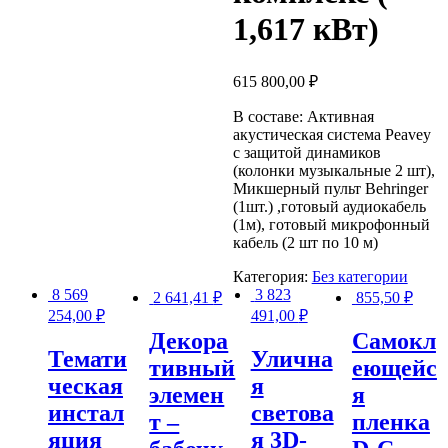
1,617 кВт)
615 800,00
₽
В составе: Активная
акустическая система Peavey
с защитой динамиков
(колонки музыкальные 2 шт),
Микшерный пульт Behringer
(1шт.) ,готовый аудиокабель
(1м), готовый микрофонный
кабель (2 шт по 10 м)
Категория:
Без категории
8 569
3 823
2 641,41
₽
855,50
₽
254,00
₽
491,00
₽
Декора
Самокл
Темати
Улична
тивный
еющейс
ческая
я
элемен
я
инстал
светова
т –
пленка
яция
я 3D-